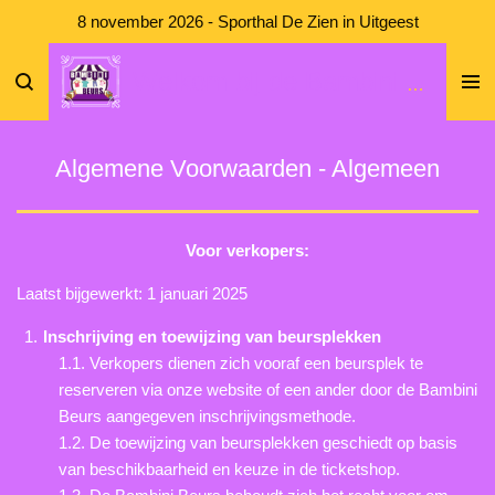
8 november 2026 - Sporthal De Zien in Uitgeest
Ga
direct
naar
Welkom bij de Bambini Beurs
de
hoofdinhoud
Algemene Voorwaarden - Algemeen
Voor verkopers:
Laatst bijgewerkt: 1 januari 2025
Inschrijving en toewijzing van beursplekken
1.1. Verkopers dienen zich vooraf een beursplek te
reserveren via onze website of een ander door de Bambini
Beurs aangegeven inschrijvingsmethode.
1.2. De toewijzing van beursplekken geschiedt op basis
van beschikbaarheid en keuze in de ticketshop.