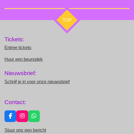
TOP
Tickets:
Entree tickets
Huur een beursplek
Nieuwsbrief:
Schrijf je in voor onze nieuwsbrief
Contact:
F
I
W
a
n
h
c
s
a
Stuur ons een bericht